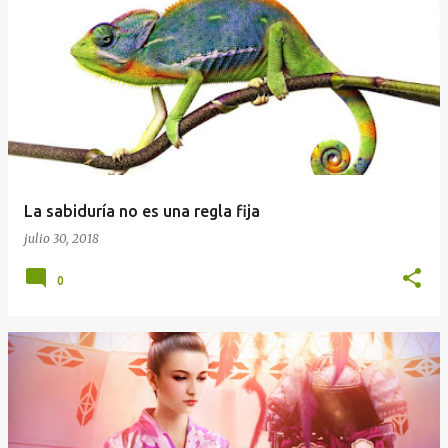
E
n
t
r
a
d
a
La sabiduría no es una regla fija
s
julio 30, 2018
0