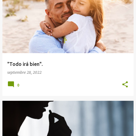
E
n
t
r
a
d
a
"Todo irá bien".
s
septiembre 28, 2022
0