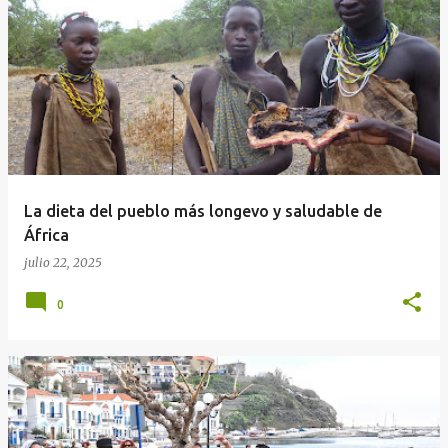
E
n
t
r
a
d
a
La dieta del pueblo más longevo y saludable de
s
África
julio 22, 2025
0