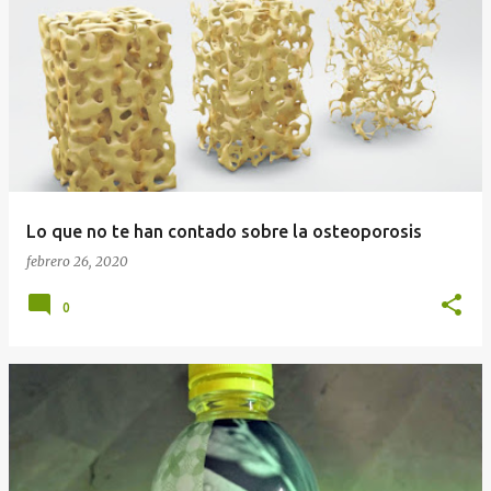
E
n
t
r
a
d
a
Lo que no te han contado sobre la osteoporosis
s
febrero 26, 2020
0