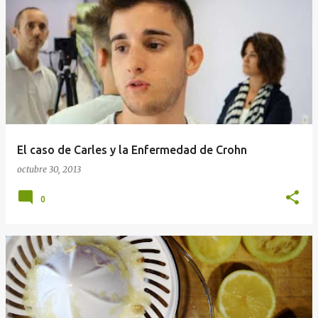
E
n
t
r
a
d
a
El caso de Carles y la Enfermedad de Crohn
s
octubre 30, 2013
0