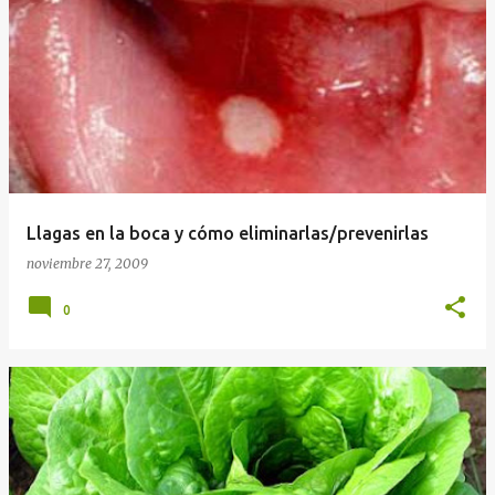
E
n
t
r
a
d
a
Llagas en la boca y cómo eliminarlas/prevenirlas
s
noviembre 27, 2009
0