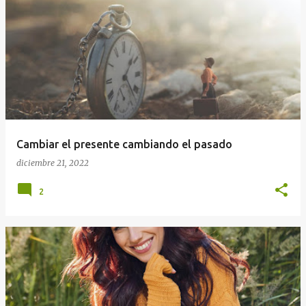
E
n
t
r
a
d
a
Cambiar el presente cambiando el pasado
s
diciembre 21, 2022
2