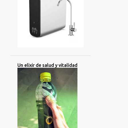
8
octubre 2024
2
septiembre 2024
4
agosto 2024
9
julio 2024
13
junio 2024
9
mayo 2024
Un elixir de salud y vitalidad
12
abril 2024
4
marzo 2024
5
febrero 2024
6
enero 2024
55
2023
11
diciembre 2023
9
noviembre 2023