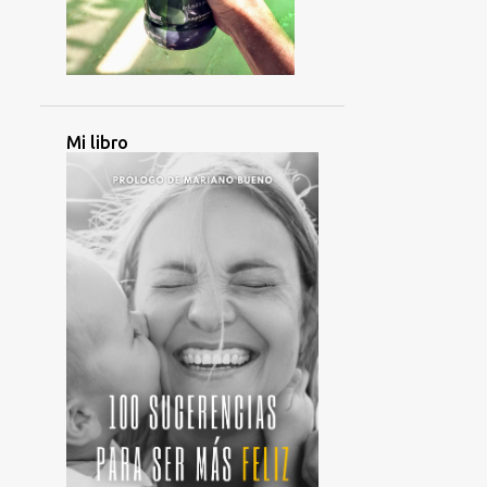
4
octubre 2023
9
septiembre 2023
2
agosto 2023
3
Mi libro
julio 2023
1
junio 2023
5
mayo 2023
3
abril 2023
5
marzo 2023
1
febrero 2023
2
enero 2023
27
2022
3
diciembre 2022
4
noviembre 2022