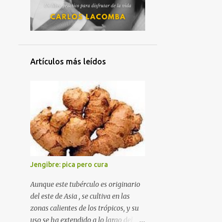
4
octubre 2022
4
septiembre 2022
1
julio 2022
Artículos más leídos
1
junio 2022
3
mayo 2022
3
abril 2022
1
febrero 2022
3
enero 2022
33
2021
Jengibre: pica pero cura
1
diciembre 2021
Aunque este tubérculo es originario
4
noviembre 2021
del este de Asia , se cultiva en las
2
octubre 2021
zonas calientes de los trópicos, y su
uso se ha extendido a lo largo del