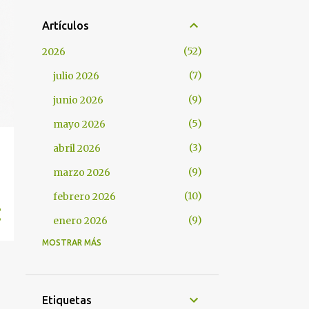
Artículos
52
2026
7
julio 2026
9
junio 2026
5
mayo 2026
3
abril 2026
9
marzo 2026
10
febrero 2026
9
enero 2026
MOSTRAR MÁS
85
2025
7
diciembre 2025
6
noviembre 2025
Etiquetas