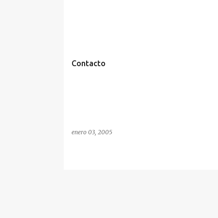
E
Z
n
t
r
Contacto
a
d
a
s
enero 03, 2005