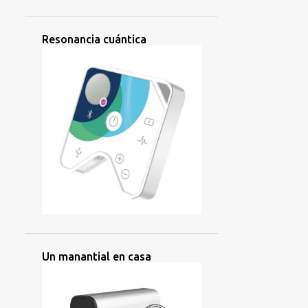
4
octubre 2025
6
septiembre 2025
Resonancia cuántica
1
agosto 2025
4
julio 2025
10
junio 2025
8
mayo 2025
6
abril 2025
16
marzo 2025
11
febrero 2025
6
enero 2025
85
2024
Un manantial en casa
9
diciembre 2024
4
noviembre 2024