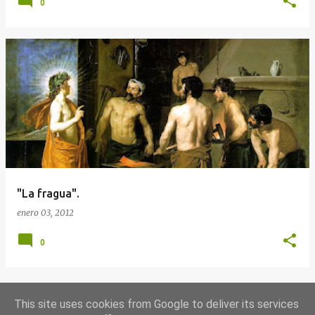
0
"La fragua".
enero 03, 2012
0
This site uses cookies from Google to deliver its services
MÁS ENTRADAS