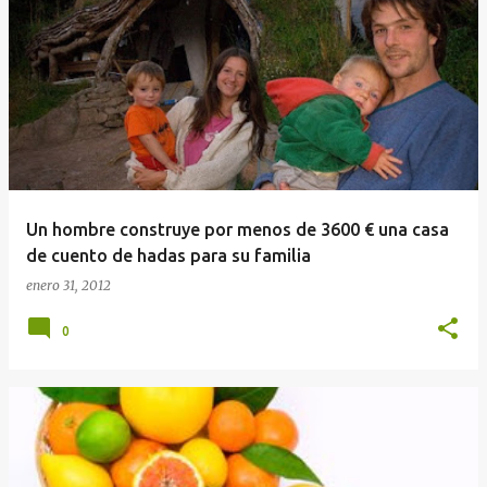
E
n
t
r
a
d
a
Un hombre construye por menos de 3600 € una casa
s
de cuento de hadas para su familia
enero 31, 2012
0