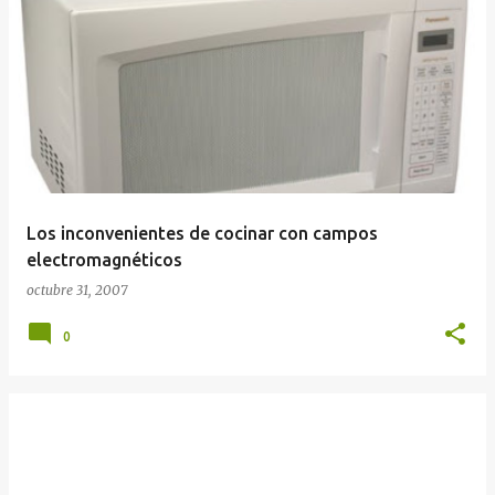
E
n
t
r
a
d
a
Los inconvenientes de cocinar con campos
s
electromagnéticos
octubre 31, 2007
0