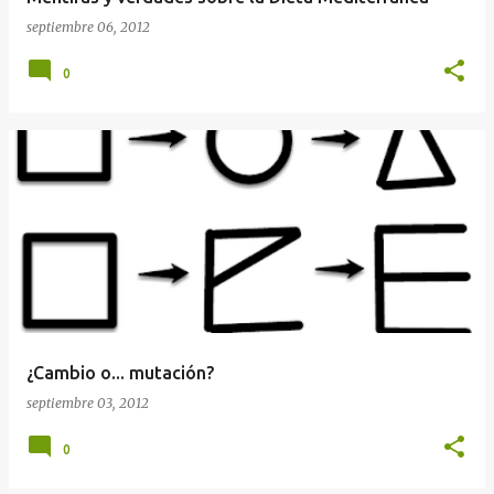
septiembre 06, 2012
0
¿Cambio o... mutación?
septiembre 03, 2012
0