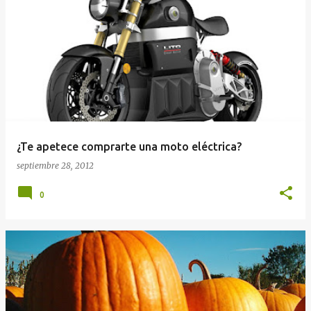
E
n
t
r
a
d
a
¿Te apetece comprarte una moto eléctrica?
s
septiembre 28, 2012
0