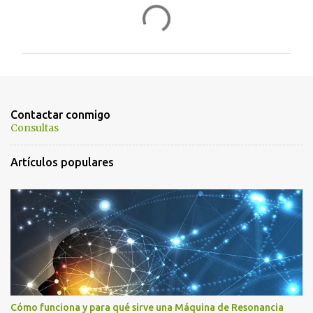
C
o
m
e
n
t
Contactar conmigo
a
Consultas
r
Artículos populares
i
o
s
Cómo funciona y para qué sirve una Máquina de Resonancia