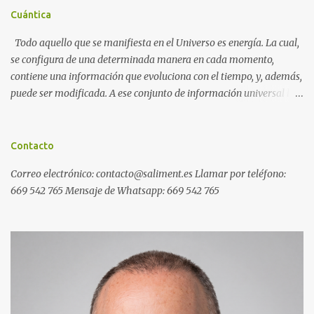
Cuántica
Todo aquello que se manifiesta en el Universo es energía. La cual,
se configura de una determinada manera en cada momento,
contiene una información que evoluciona con el tiempo, y, además,
puede ser modificada. A ese conjunto de información universal lo
denominamos Campo Cuántico de Información (CCI). Muchas
veces, sin ser conscientes, afectamos al CCI cuando, por ejemplo,
pensamos en alguien que hace tiempo que no vemos y, de repente,
Contacto
ese mismo día, nos lo encontramos por la calle. O cuando
Correo electrónico: contacto@saliment.es Llamar por teléfono:
deseamos algo con intensidad y, contra toda probabilidad, termina
669 542 765 Mensaje de Whatsapp: 669 542 765
materializándose. O cuando experimentamos a diario una
emoción muy desagradable que termina somatizándose en
nuestro cuerpo, y entonces caemos enfermos. Una Máquina de
Resonancia Cuántica (MRC) es un dispositivo electrónico que
puede recoger información del campo cuántico y modificarla a
distancia de forma inmediata. Ejemplos de programas generales
de resonancia cuántica: Ejemplos de programas específicos de
resonancia cuántic...