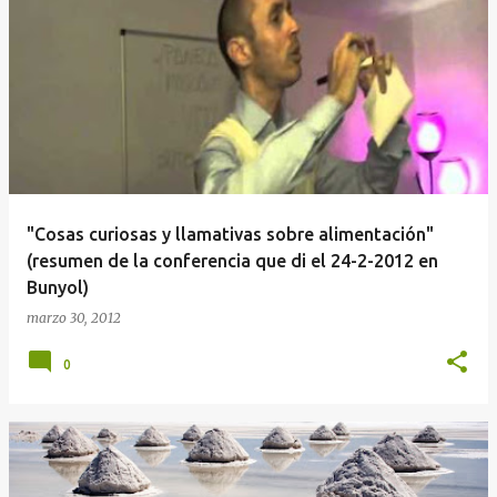
E
n
t
r
a
d
a
"Cosas curiosas y llamativas sobre alimentación"
s
(resumen de la conferencia que di el 24-2-2012 en
Bunyol)
marzo 30, 2012
0