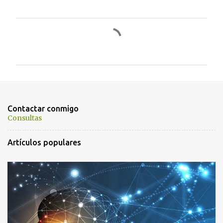
C
o
m
e
n
t
Contactar conmigo
a
Consultas
r
Artículos populares
i
o
s