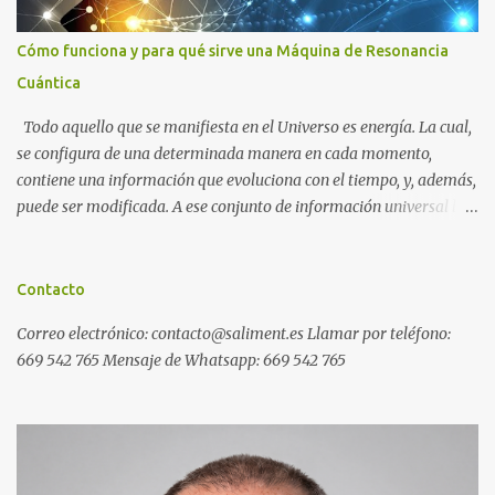
Cómo funciona y para qué sirve una Máquina de Resonancia
Cuántica
Todo aquello que se manifiesta en el Universo es energía. La cual,
se configura de una determinada manera en cada momento,
contiene una información que evoluciona con el tiempo, y, además,
puede ser modificada. A ese conjunto de información universal lo
denominamos Campo Cuántico de Información (CCI). Muchas
veces, sin ser conscientes, afectamos al CCI cuando, por ejemplo,
pensamos en alguien que hace tiempo que no vemos y, de repente,
Contacto
ese mismo día, nos lo encontramos por la calle. O cuando
Correo electrónico: contacto@saliment.es Llamar por teléfono:
deseamos algo con intensidad y, contra toda probabilidad, termina
669 542 765 Mensaje de Whatsapp: 669 542 765
materializándose. O cuando experimentamos a diario una
emoción muy desagradable que termina somatizándose en
nuestro cuerpo, y entonces caemos enfermos. Una Máquina de
Resonancia Cuántica (MRC) es un dispositivo electrónico que
puede recoger información del campo cuántico y modificarla a