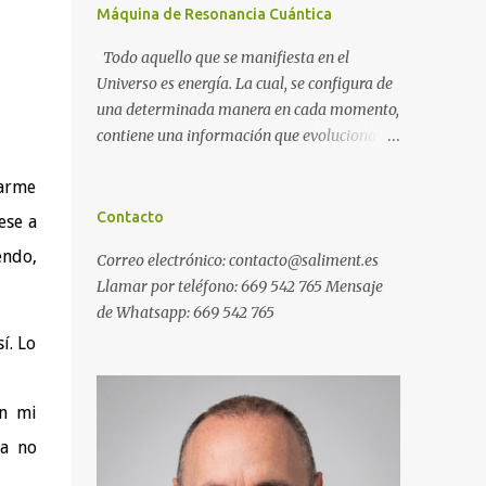
Máquina de Resonancia Cuántica
Todo aquello que se manifiesta en el
Universo es energía. La cual, se configura de
una determinada manera en cada momento,
contiene una información que evoluciona
con el tiempo, y, además, puede ser
marme
modificada. A ese conjunto de información
universal lo denominamos Campo Cuántico
Contacto
ese a
de Información (CCI). Muchas veces, sin ser
endo,
Correo electrónico: contacto@saliment.es
conscientes, afectamos al CCI cuando, por
Llamar por teléfono: 669 542 765 Mensaje
ejemplo, pensamos en alguien que hace
de Whatsapp: 669 542 765
tiempo que no vemos y, de repente, ese
í. Lo
mismo día, nos lo encontramos por la calle.
O cuando deseamos algo con intensidad y,
contra toda probabilidad, termina
on mi
materializándose. O cuando
na no
experimentamos a diario una emoción muy
desagradable que termina somatizándose