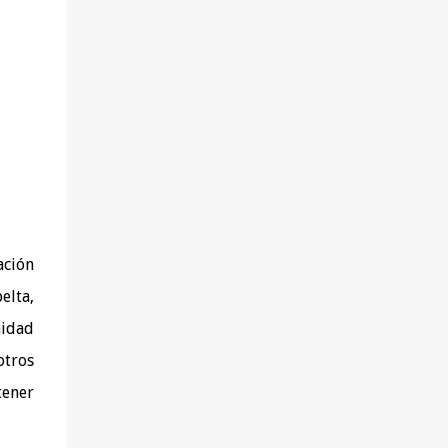
salud (del tipo que sea), achaques o
molestias y deseen solucionarlos yendo a la
raíz. - Aquéllas que quieren aprender a
alimentarse mejor. - Las que buscan perder
peso sin hacer dietas, pasar hambre ni
sufrir. - Las que desean tener una visión más
amplia y profunda de sus problemas de
salud y disponer de nuevas herramientas
para superarlos. - Las que experimentan
conflictos personal...
ación
elta,
nidad
otros
tener