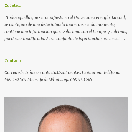
Cuántica
Todo aquello que se manifiesta en el Universo es energía. La cual,
se configura de una determinada manera en cada momento,
contiene una información que evoluciona con el tiempo, y, además,
puede ser modificada. A ese conjunto de información universal lo
denominamos Campo Cuántico de Información (CCI). Muchas
veces, sin ser conscientes, afectamos al CCI cuando, por ejemplo,
pensamos en alguien que hace tiempo que no vemos y, de repente,
Contacto
ese mismo día, nos lo encontramos por la calle. O cuando
Correo electrónico: contacto@saliment.es Llamar por teléfono:
deseamos algo con intensidad y, contra toda probabilidad, termina
669 542 765 Mensaje de Whatsapp: 669 542 765
materializándose. O cuando experimentamos a diario una
emoción muy desagradable que termina somatizándose en
nuestro cuerpo, y entonces caemos enfermos. Una Máquina de
Resonancia Cuántica (MRC) es un dispositivo electrónico que
puede recoger información del campo cuántico y modificarla a
distancia de forma inmediata. Ejemplos de programas generales
de resonancia cuántica: Ejemplos de programas específicos de
resonancia cuántic...