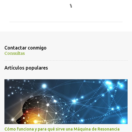
C
o
m
e
n
t
Contactar conmigo
a
Consultas
r
Artículos populares
i
o
s
Cómo funciona y para qué sirve una Máquina de Resonancia