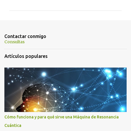
o
m
e
n
t
Contactar conmigo
a
Consultas
r
Artículos populares
i
o
s
Cómo funciona y para qué sirve una Máquina de Resonancia
Cuántica