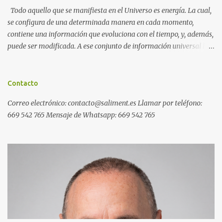
Todo aquello que se manifiesta en el Universo es energía. La cual,
se configura de una determinada manera en cada momento,
contiene una información que evoluciona con el tiempo, y, además,
puede ser modificada. A ese conjunto de información universal lo
denominamos Campo Cuántico de Información (CCI). Muchas
veces, sin ser conscientes, afectamos al CCI cuando, por ejemplo,
pensamos en alguien que hace tiempo que no vemos y, de repente,
Contacto
ese mismo día, nos lo encontramos por la calle. O cuando
Correo electrónico: contacto@saliment.es Llamar por teléfono:
deseamos algo con intensidad y, contra toda probabilidad, termina
669 542 765 Mensaje de Whatsapp: 669 542 765
materializándose. O cuando experimentamos a diario una
emoción muy desagradable que termina somatizándose en
nuestro cuerpo, y entonces caemos enfermos. Una Máquina de
Resonancia Cuántica (MRC) es un dispositivo electrónico que
puede recoger información del campo cuántico y modificarla a
distancia de forma inmediata. Ejemplos de programas generales
de resonancia cuántica: Ejemplos de programas específicos de
resonancia cuántic...