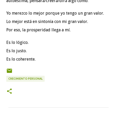
autoestima, pensará/creerá/dirá algo como:
Yo merezco lo mejor porque yo tengo un gran valor.
Lo mejor está en sintonía con mi gran valor.
Por eso, la prosperidad llega a mí.
Es lo lógico.
Es lo justo.
Es lo coherente.
CRECIMIENTO PERSONAL
C