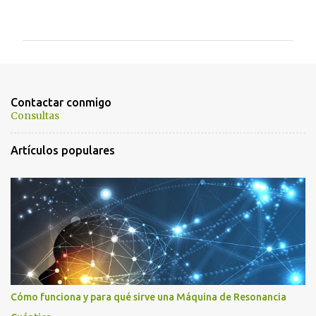
o
m
e
n
t
Contactar conmigo
a
Consultas
r
Artículos populares
i
o
s
Cómo funciona y para qué sirve una Máquina de Resonancia