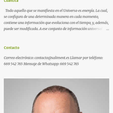
Cuántica
Todo aquello que se manifiesta en el Universo es energía. La cual,
se configura de una determinada manera en cada momento,
contiene una información que evoluciona con el tiempo, y, además,
puede ser modificada. A ese conjunto de información universal lo
denominamos Campo Cuántico de Información (CCI). Muchas
veces, sin ser conscientes, afectamos al CCI cuando, por ejemplo,
pensamos en alguien que hace tiempo que no vemos y, de repente,
Contacto
ese mismo día, nos lo encontramos por la calle. O cuando
Correo electrónico: contacto@saliment.es Llamar por teléfono:
deseamos algo con intensidad y, contra toda probabilidad, termina
669 542 765 Mensaje de Whatsapp: 669 542 765
materializándose. O cuando experimentamos a diario una
emoción muy desagradable que termina somatizándose en
nuestro cuerpo, y entonces caemos enfermos. Una Máquina de
Resonancia Cuántica (MRC) es un dispositivo electrónico que
puede recoger información del campo cuántico y modificarla a
distancia de forma inmediata. Ejemplos de programas generales
de resonancia cuántica: Ejemplos de programas específicos de
resonancia cuántic...