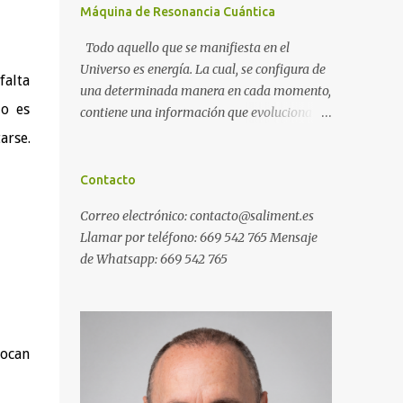
Máquina de Resonancia Cuántica
Todo aquello que se manifiesta en el
Universo es energía. La cual, se configura de
falta
una determinada manera en cada momento,
do es
contiene una información que evoluciona
con el tiempo, y, además, puede ser
arse.
modificada. A ese conjunto de información
universal lo denominamos Campo Cuántico
Contacto
de Información (CCI). Muchas veces, sin ser
Correo electrónico: contacto@saliment.es
conscientes, afectamos al CCI cuando, por
Llamar por teléfono: 669 542 765 Mensaje
ejemplo, pensamos en alguien que hace
de Whatsapp: 669 542 765
tiempo que no vemos y, de repente, ese
mismo día, nos lo encontramos por la calle.
O cuando deseamos algo con intensidad y,
contra toda probabilidad, termina
materializándose. O cuando
ocan
experimentamos a diario una emoción muy
desagradable que termina somatizándose