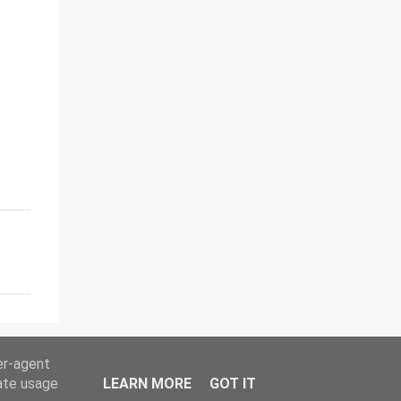
salud (del tipo que sea), achaques o
molestias y deseen solucionarlos yendo a la
raíz. - Aquéllas que quieren aprender a
alimentarse mejor. - Las que buscan perder
peso sin hacer dietas, pasar hambre ni
sufrir. - Las que desean tener una visión más
amplia y profunda de sus problemas de
salud y disponer de nuevas herramientas
para superarlos. - Las que experimentan
conflictos personal...
er-agent
rate usage
LEARN MORE
GOT IT