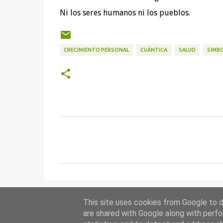
Ni los seres humanos ni los pueblos.
CRECIMIENTO PERSONAL
CUÁNTICA
SALUD
SIMB
C
o
m
e
n
t
This site uses cookies from Google to de
are shared with Google along with perfo
a