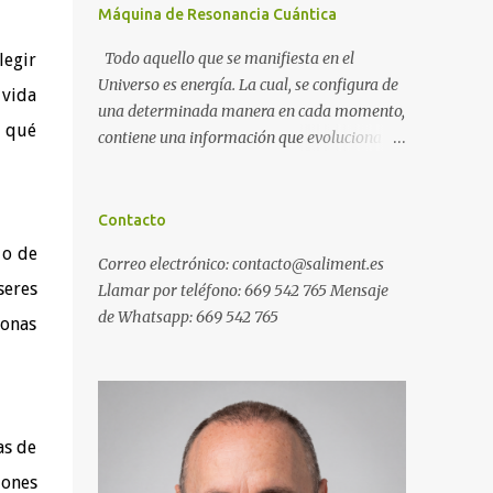
Máquina de Resonancia Cuántica
Todo aquello que se manifiesta en el
legir
Universo es energía. La cual, se configura de
 vida
una determinada manera en cada momento,
n qué
contiene una información que evoluciona
con el tiempo, y, además, puede ser
modificada. A ese conjunto de información
universal lo denominamos Campo Cuántico
Contacto
de Información (CCI). Muchas veces, sin ser
 o de
Correo electrónico: contacto@saliment.es
conscientes, afectamos al CCI cuando, por
seres
Llamar por teléfono: 669 542 765 Mensaje
ejemplo, pensamos en alguien que hace
de Whatsapp: 669 542 765
tiempo que no vemos y, de repente, ese
sonas
mismo día, nos lo encontramos por la calle.
O cuando deseamos algo con intensidad y,
contra toda probabilidad, termina
materializándose. O cuando
as de
experimentamos a diario una emoción muy
desagradable que termina somatizándose
iones