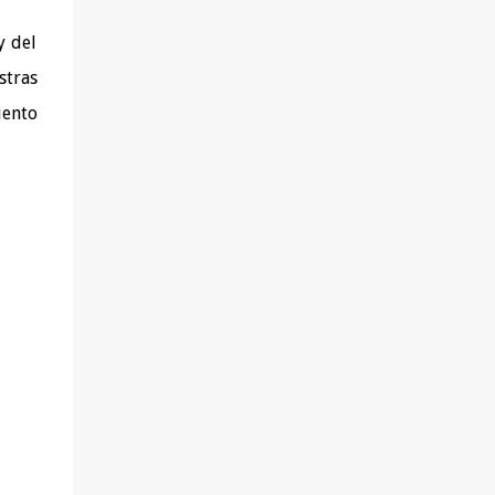
salud (del tipo que sea), achaques o
y del
molestias y deseen solucionarlos yendo a la
raíz. - Aquéllas que quieren aprender a
stras
alimentarse mejor. - Las que buscan perder
iento
peso sin hacer dietas, pasar hambre ni
sufrir. - Las que desean tener una visión más
amplia y profunda de sus problemas de
salud y disponer de nuevas herramientas
para superarlos. - Las que experimentan
conflictos personal...