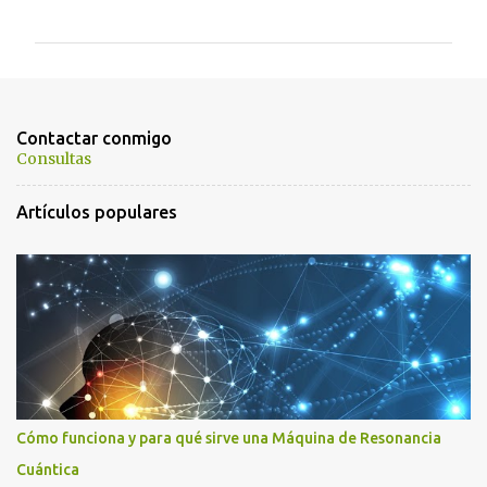
o
m
e
n
t
Contactar conmigo
a
Consultas
r
Artículos populares
i
o
s
Cómo funciona y para qué sirve una Máquina de Resonancia
Cuántica