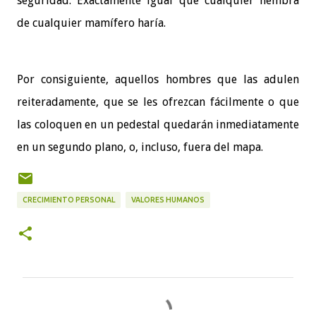
seguridad. Exactamente igual que cualquier hembra
de cualquier mamífero haría.
Por consiguiente, aquellos hombres que las adulen
reiteradamente, que se les ofrezcan fácilmente o que
las coloquen en un pedestal quedarán inmediatamente
en un segundo plano, o, incluso, fuera del mapa.
CRECIMIENTO PERSONAL
VALORES HUMANOS
C