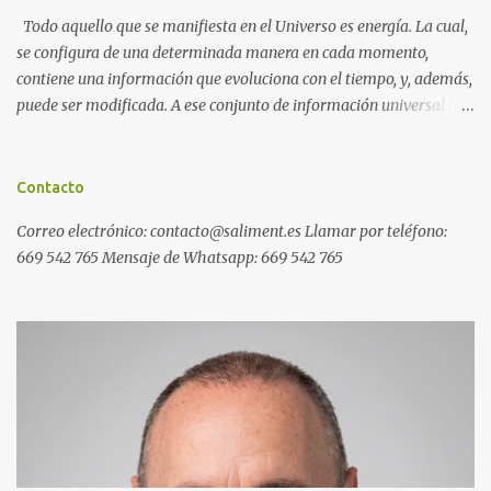
Todo aquello que se manifiesta en el Universo es energía. La cual,
se configura de una determinada manera en cada momento,
contiene una información que evoluciona con el tiempo, y, además,
puede ser modificada. A ese conjunto de información universal lo
denominamos Campo Cuántico de Información (CCI). Muchas
veces, sin ser conscientes, afectamos al CCI cuando, por ejemplo,
pensamos en alguien que hace tiempo que no vemos y, de repente,
Contacto
ese mismo día, nos lo encontramos por la calle. O cuando
Correo electrónico: contacto@saliment.es Llamar por teléfono:
deseamos algo con intensidad y, contra toda probabilidad, termina
669 542 765 Mensaje de Whatsapp: 669 542 765
materializándose. O cuando experimentamos a diario una
emoción muy desagradable que termina somatizándose en
nuestro cuerpo, y entonces caemos enfermos. Una Máquina de
Resonancia Cuántica (MRC) es un dispositivo electrónico que
puede recoger información del campo cuántico y modificarla a
distancia de forma inmediata. Ejemplos de programas generales
de resonancia cuántica: Ejemplos de programas específicos de
resonancia cuántic...