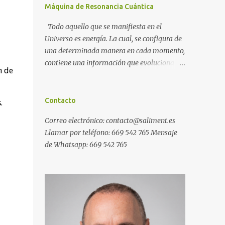
Máquina de Resonancia Cuántica
Todo aquello que se manifiesta en el
Universo es energía. La cual, se configura de
una determinada manera en cada momento,
contiene una información que evoluciona
n de
con el tiempo, y, además, puede ser
modificada. A ese conjunto de información
universal lo denominamos Campo Cuántico
Contacto
.
de Información (CCI). Muchas veces, sin ser
Correo electrónico: contacto@saliment.es
conscientes, afectamos al CCI cuando, por
Llamar por teléfono: 669 542 765 Mensaje
ejemplo, pensamos en alguien que hace
de Whatsapp: 669 542 765
tiempo que no vemos y, de repente, ese
mismo día, nos lo encontramos por la calle.
O cuando deseamos algo con intensidad y,
contra toda probabilidad, termina
materializándose. O cuando
experimentamos a diario una emoción muy
desagradable que termina somatizándose