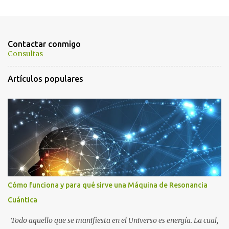
e
n
t
Contactar conmigo
a
Consultas
r
Artículos populares
i
o
s
Cómo funciona y para qué sirve una Máquina de Resonancia
Cuántica
Todo aquello que se manifiesta en el Universo es energía. La cual,