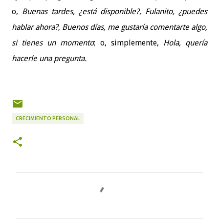
o,
Buenas tardes, ¿está disponible?
,
Fulanito, ¿puedes
hablar ahora?
,
Buenos días, me gustaría comentarte algo,
si tienes un momento
; o, simplemente,
Hola, quería
hacerle una pregunta.
CRECIMIENTO PERSONAL
C
o
m