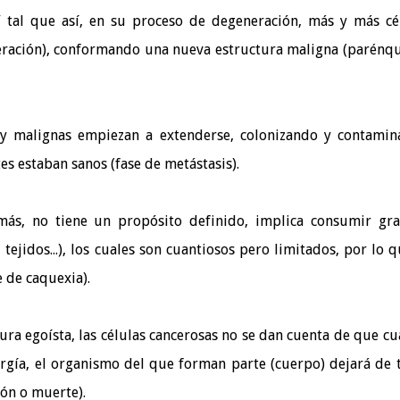
 Y tal que así, en su proceso de degeneración, más y más cé
feración), conformando una nueva estructura maligna (parénq
 y malignas empiezan a extenderse, colonizando y contami
tes estaban sanos (fase de metástasis).
más, no tiene un propósito definido, implica consumir gr
tejidos...), los cuales son cuantiosos pero limitados, por lo q
 de caquexia).
ra egoísta, las células cancerosas no se dan cuenta de que c
ergía, el organismo del que forman parte (cuerpo) dejará de 
ión o muerte).