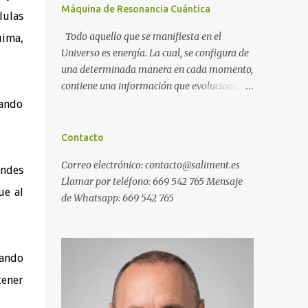
Máquina de Resonancia Cuántica
lulas
Todo aquello que se manifiesta en el
uima,
Universo es energía. La cual, se configura de
una determinada manera en cada momento,
contiene una información que evoluciona
con el tiempo, y, además, puede ser
nando
modificada. A ese conjunto de información
universal lo denominamos Campo Cuántico
Contacto
de Información (CCI). Muchas veces, sin ser
Correo electrónico: contacto@saliment.es
conscientes, afectamos al CCI cuando, por
andes
Llamar por teléfono: 669 542 765 Mensaje
ejemplo, pensamos en alguien que hace
ue al
de Whatsapp: 669 542 765
tiempo que no vemos y, de repente, ese
mismo día, nos lo encontramos por la calle.
O cuando deseamos algo con intensidad y,
contra toda probabilidad, termina
uando
materializándose. O cuando
tener
experimentamos a diario una emoción muy
desagradable que termina somatizándose