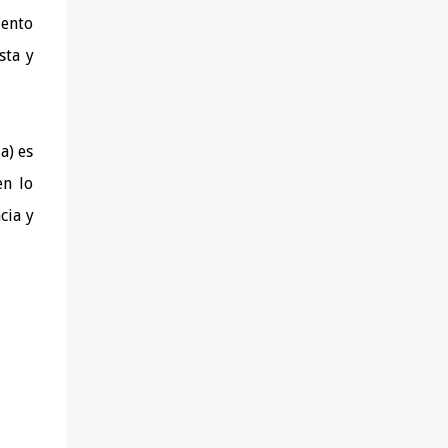
salud (del tipo que sea), achaques o
iento
molestias y deseen solucionarlos yendo a la
sta y
raíz. - Aquéllas que quieren aprender a
alimentarse mejor. - Las que buscan perder
peso sin hacer dietas, pasar hambre ni
sufrir. - Las que desean tener una visión más
a) es
amplia y profunda de sus problemas de
en lo
salud y disponer de nuevas herramientas
para superarlos. - Las que experimentan
cia y
conflictos personal...