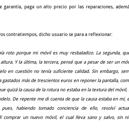
e garantía, paga un alto precio por las reparaciones, adem
s contratiempos, dicho usuario se para a reflexionar:
bía roto porque mi móvil es muy resbaladizo. La segunda, qu
ltura. Y la última, la tercera, pensé que a pesar de ser un móv
lo en cuestión no tenía suficiente calidad. Sin embargo, se
ba gastados más de trescientos euros en reponer la pantalla, co
ue quizá la causa de la rotura no estaba en la textura del móvil, 
 modelo. De repente me di cuenta de que la causa estaba en mí, 
í pues, habiendo tomado conciencia de ello, resolví actu
í comprar un nuevo móvil, el cual lleva sano y salvo, sin n