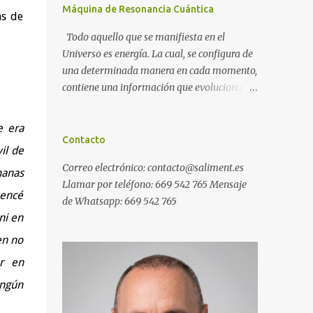
Máquina de Resonancia Cuántica
ás de
Todo aquello que se manifiesta en el
Universo es energía. La cual, se configura de
una determinada manera en cada momento,
contiene una información que evoluciona
con el tiempo, y, además, puede ser
modificada. A ese conjunto de información
e era
universal lo denominamos Campo Cuántico
Contacto
il de
de Información (CCI). Muchas veces, sin ser
Correo electrónico: contacto@saliment.es
conscientes, afectamos al CCI cuando, por
manas
Llamar por teléfono: 669 542 765 Mensaje
ejemplo, pensamos en alguien que hace
mencé
de Whatsapp: 669 542 765
tiempo que no vemos y, de repente, ese
ni en
mismo día, nos lo encontramos por la calle.
O cuando deseamos algo con intensidad y,
en no
contra toda probabilidad, termina
ar en
materializándose. O cuando
ingún
experimentamos a diario una emoción muy
desagradable que termina somatizándose