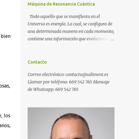
Máquina de Resonancia Cuántica
Todo aquello que se manifiesta en el
Universo es energía. La cual, se configura de
una determinada manera en cada momento,
 bien
contiene una información que evoluciona
con el tiempo, y, además, puede ser
modificada. A ese conjunto de información
universal lo denominamos Campo Cuántico
Contacto
de Información (CCI). Muchas veces, sin ser
Correo electrónico: contacto@saliment.es
conscientes, afectamos al CCI cuando, por
Llamar por teléfono: 669 542 765 Mensaje
ejemplo, pensamos en alguien que hace
osas,
de Whatsapp: 669 542 765
tiempo que no vemos y, de repente, ese
mismo día, nos lo encontramos por la calle.
O cuando deseamos algo con intensidad y,
contra toda probabilidad, termina
, los
materializándose. O cuando
anos,
experimentamos a diario una emoción muy
desagradable que termina somatizándose