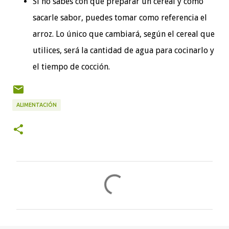
Si no sabes con qué preparar un cereal y cómo
sacarle sabor, puedes tomar como referencia el
arroz. Lo único que cambiará, según el cereal que
utilices, será la cantidad de agua para cocinarlo y
el tiempo de cocción.
ALIMENTACIÓN
C
o
m
e