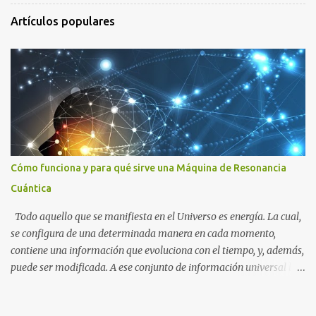
r
Artículos populares
u
n
c
o
m
e
n
t
a
r
i
o
Cómo funciona y para qué sirve una Máquina de Resonancia
Cuántica
Todo aquello que se manifiesta en el Universo es energía. La cual,
se configura de una determinada manera en cada momento,
contiene una información que evoluciona con el tiempo, y, además,
puede ser modificada. A ese conjunto de información universal lo
denominamos Campo Cuántico de Información (CCI). Muchas
veces, sin ser conscientes, afectamos al CCI cuando, por ejemplo,