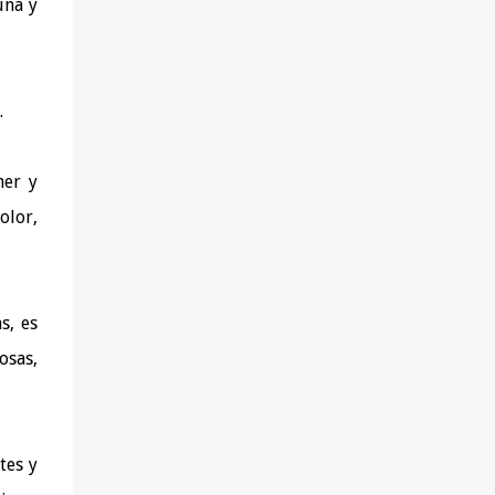
una y
.
ner y
olor,
s, es
osas,
tes y