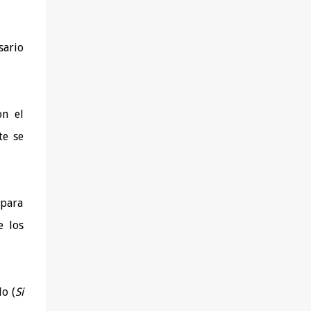
sario
on el
te se
 para
e los
o (
Si