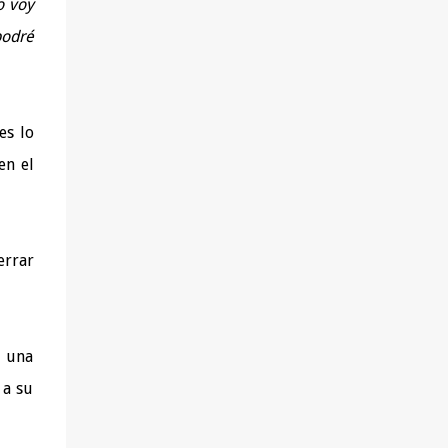
o voy
podré
es lo
en el
errar
n una
 a su