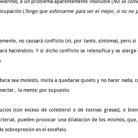
spedirme
), a un problema aparentemente insoluble (
No sé com
ocupación (
Tengo que esforzarme para ser el mejor, si no no 
nte, no causará conflicto (ni, por tanto, síntoma), pero si 
rá haciéndolo. Y si dicho conflicto se intensifica y se alarga 
.
eza sea molesto, invita a quedarse quieto y no hacer nada, c
nectar... la mente; por supuesto.
ucios (con exceso de colesterol o de toxinas grasas), o bie
arterial, pueden provocar una dilatación de los mismos, que,
 sobrepresión en el encéfalo.