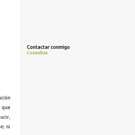
Contactar conmigo
Consultas
ución
s que
ucir,
n; ni