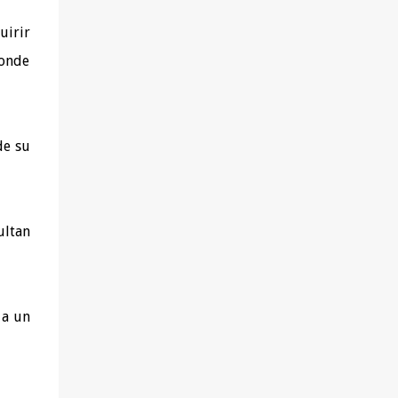
uirir
donde
de su
ultan
a un