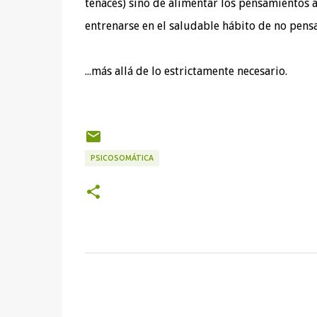
tenaces) sino de alimentar los pensamientos a
entrenarse en el saludable hábito de no pensa
...más allá de lo estrictamente necesario.
PSICOSOMÁTICA
C
o
m