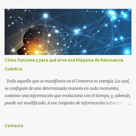
o
s
Cómo funciona y para qué sirve una Máquina de Resonancia
Cuántica
Todo aquello que se manifiesta en el Universo es energía. La cual,
se configura de una determinada manera en cada momento,
contiene una información que evoluciona con el tiempo, y, además,
puede ser modificada. A ese conjunto de información universal lo
denominamos Campo Cuántico de Información (CCI). Muchas
veces, sin ser conscientes, afectamos al CCI cuando, por ejemplo,
pensamos en alguien que hace tiempo que no vemos y, de repente,
Contacto
ese mismo día, nos lo encontramos por la calle. O cuando