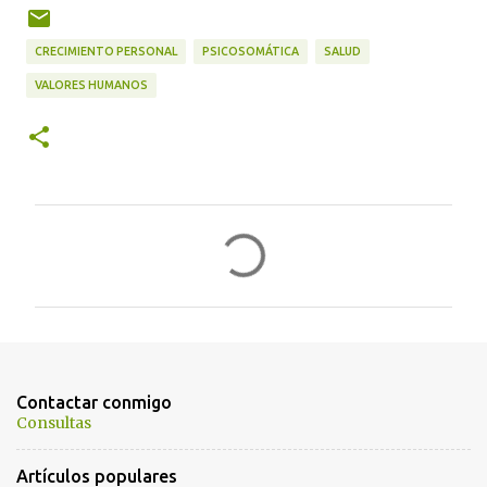
CRECIMIENTO PERSONAL
PSICOSOMÁTICA
SALUD
VALORES HUMANOS
C
o
m
e
n
t
Contactar conmigo
a
Consultas
r
Artículos populares
i