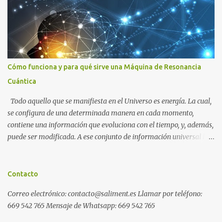
Cómo funciona y para qué sirve una Máquina de Resonancia
Cuántica
Todo aquello que se manifiesta en el Universo es energía. La cual,
se configura de una determinada manera en cada momento,
contiene una información que evoluciona con el tiempo, y, además,
puede ser modificada. A ese conjunto de información universal lo
denominamos Campo Cuántico de Información (CCI). Muchas
veces, sin ser conscientes, afectamos al CCI cuando, por ejemplo,
pensamos en alguien que hace tiempo que no vemos y, de repente,
Contacto
ese mismo día, nos lo encontramos por la calle. O cuando
Correo electrónico: contacto@saliment.es Llamar por teléfono:
deseamos algo con intensidad y, contra toda probabilidad, termina
669 542 765 Mensaje de Whatsapp: 669 542 765
materializándose. O cuando experimentamos a diario una
emoción muy desagradable que termina somatizándose en