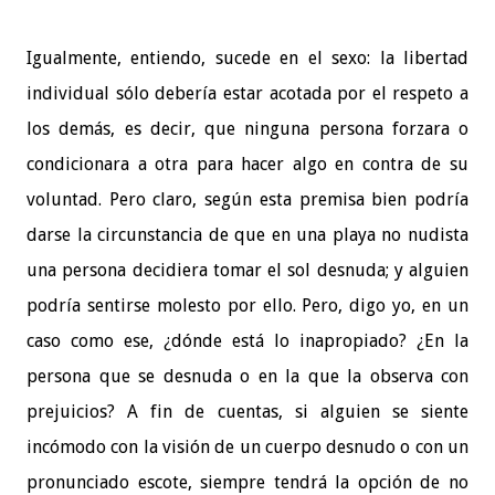
Igualmente, entiendo, sucede en el sexo: la libertad
individual sólo debería estar acotada por el respeto a
los demás, es decir, que ninguna persona forzara o
condicionara a otra para hacer algo en contra de su
voluntad. Pero claro, según esta premisa bien podría
darse la circunstancia de que en una playa no nudista
una persona decidiera tomar el sol desnuda; y alguien
podría sentirse molesto por ello. Pero, digo yo, en un
caso como ese, ¿dónde está lo inapropiado? ¿En la
persona que se desnuda o en la que la observa con
prejuicios? A fin de cuentas, si alguien se siente
incómodo con la visión de un cuerpo desnudo o con un
pronunciado escote, siempre tendrá la opción de no