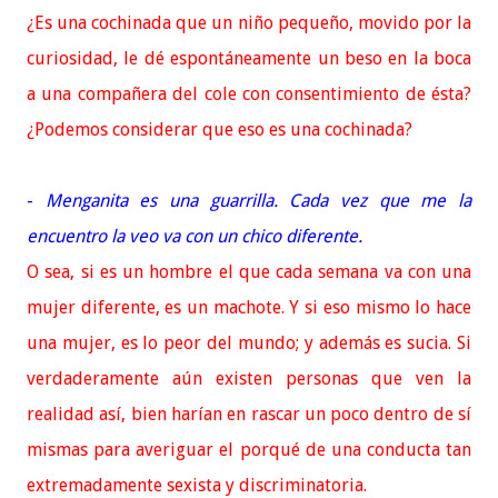
¿Es una cochinada que un niño pequeño, movido por la
curiosidad, le dé espontáneamente un beso en la boca
a una compañera del cole con consentimiento de ésta?
¿Podemos considerar que eso es una cochinada?
-
Menganita es una guarrilla. Cada vez que me la
encuentro la veo va con un chico diferente.
O sea, si es un hombre el que cada semana va con una
mujer diferente, es un machote. Y si eso mismo lo hace
una mujer, es lo peor del mundo; y además es sucia. Si
verdaderamente aún existen personas que ven la
realidad así, bien harían en rascar un poco dentro de sí
mismas para averiguar el porqué de una conducta tan
extremadamente sexista y discriminatoria.