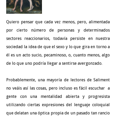
Quiero pensar que cada vez menos, pero, alimentada
por cierto número de personas y determinados
sectores reaccionarios, todavía persiste en nuestra
sociedad la idea de que el sexo y lo que gira en torno a
él es un acto sucio, pecaminoso, o, cuanto menos, algo
de lo que uno podría llegar a sentirse avergonzado.
Probablemente, una mayoría de lectores de Saliment
no veáis así las cosas, pero incluso es fácil escuchar a
gente con una mentalidad abierta y progresista
utilizando ciertas expresiones del lenguaje coloquial
que delatan una óptica propia de un pasado tan rancio