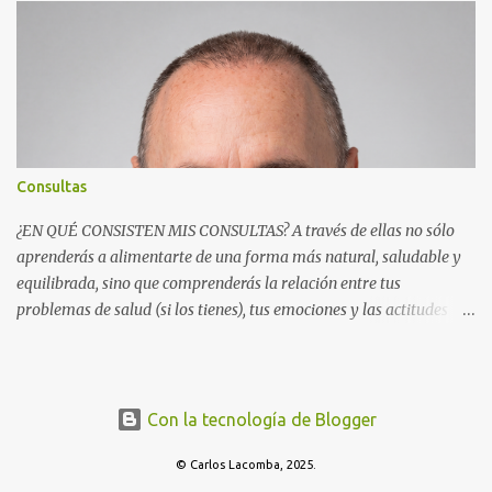
Resonancia Cuántica (MRC) es un dispositivo electrónico que
puede recoger información del campo cuántico y modificarla a
distancia de forma inmediata. Ejemplos de programas generales
de resonancia cuántica: Ejemplos de programas específicos de
resonancia cuántic...
Consultas
¿EN QUÉ CONSISTEN MIS CONSULTAS? A través de ellas no sólo
aprenderás a alimentarte de una forma más natural, saludable y
equilibrada, sino que comprenderás la relación entre tus
problemas de salud (si los tienes), tus emociones y las actitudes
que te causan conflicto, que te limitan o que te impiden disfrutar
del bienestar. Asimismo, te daré herramientas para que puedas
alcanzar tus objetivos de una forma sencilla y asequible. Mi
trabajo consiste en orientarte, apoyarte, motivarte y acompañarte
Con la tecnología de Blogger
en tu proceso. ¿QUÉ PERSONAS PUEDEN BENEFICIARSE DE
ELLAS? - Quienes tengan problemas de salud (del tipo que sea),
© Carlos Lacomba, 2025.