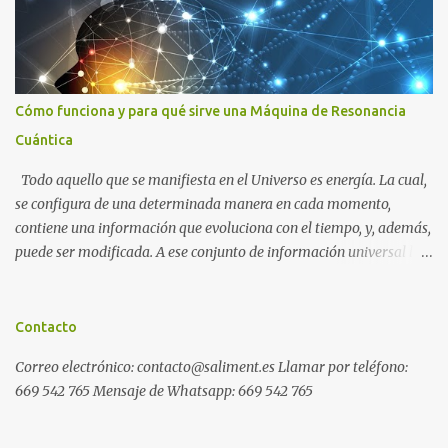
Cómo funciona y para qué sirve una Máquina de Resonancia
Cuántica
Todo aquello que se manifiesta en el Universo es energía. La cual,
se configura de una determinada manera en cada momento,
contiene una información que evoluciona con el tiempo, y, además,
puede ser modificada. A ese conjunto de información universal lo
denominamos Campo Cuántico de Información (CCI). Muchas
veces, sin ser conscientes, afectamos al CCI cuando, por ejemplo,
pensamos en alguien que hace tiempo que no vemos y, de repente,
Contacto
ese mismo día, nos lo encontramos por la calle. O cuando
Correo electrónico: contacto@saliment.es Llamar por teléfono:
deseamos algo con intensidad y, contra toda probabilidad, termina
669 542 765 Mensaje de Whatsapp: 669 542 765
materializándose. O cuando experimentamos a diario una
emoción muy desagradable que termina somatizándose en
nuestro cuerpo, y entonces caemos enfermos. Una Máquina de