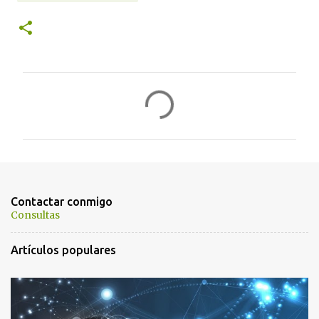
C
o
m
e
n
t
Contactar conmigo
a
Consultas
r
Artículos populares
i
o
s