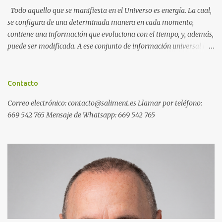
Todo aquello que se manifiesta en el Universo es energía. La cual,
se configura de una determinada manera en cada momento,
contiene una información que evoluciona con el tiempo, y, además,
puede ser modificada. A ese conjunto de información universal lo
denominamos Campo Cuántico de Información (CCI). Muchas
veces, sin ser conscientes, afectamos al CCI cuando, por ejemplo,
pensamos en alguien que hace tiempo que no vemos y, de repente,
Contacto
ese mismo día, nos lo encontramos por la calle. O cuando
Correo electrónico: contacto@saliment.es Llamar por teléfono:
deseamos algo con intensidad y, contra toda probabilidad, termina
669 542 765 Mensaje de Whatsapp: 669 542 765
materializándose. O cuando experimentamos a diario una
emoción muy desagradable que termina somatizándose en
nuestro cuerpo, y entonces caemos enfermos. Una Máquina de
Resonancia Cuántica (MRC) es un dispositivo electrónico que
puede recoger información del campo cuántico y modificarla a
distancia de forma inmediata. Ejemplos de programas generales
de resonancia cuántica: Ejemplos de programas específicos de
resonancia cuántic...