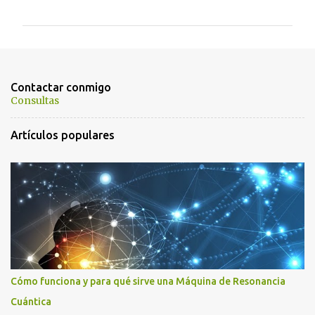
o
m
e
n
t
Contactar conmigo
a
Consultas
r
Artículos populares
i
o
s
Cómo funciona y para qué sirve una Máquina de Resonancia
Cuántica