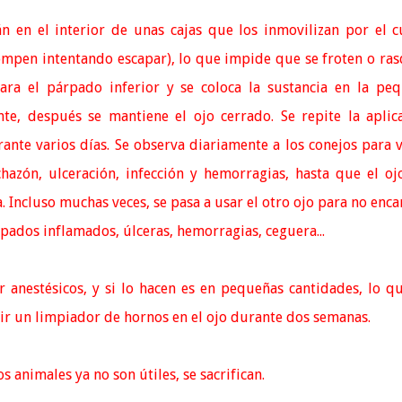
án en el interior de unas cajas que los inmovilizan por el c
ompen intentando escapar), lo que impide que se froten o ra
ara el párpado inferior y se coloca la sustancia en la pe
nte, después se mantiene el ojo cerrado. Se repite la aplic
rante varios días.
Se observa diariamente a los conejos para v
hazón, ulceración, infección y hemorragias, hasta que el oj
.
Incluso muchas veces, se pasa a usar el otro ojo para no enca
rpados inflamados, úlceras, hemorragias, ceguera...
r anestésicos, y si lo hacen es en pequeñas cantidades, lo q
ir un limpiador de hornos en el ojo durante dos semanas.
 animales ya no son útiles, se sacrifican.