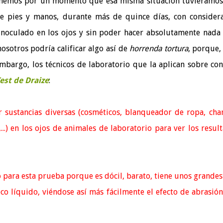
nemos por un momento que esa misma situación tuviéramo
de pies y manos, durante más de quince días, con consider
inoculado en los ojos y sin poder hacer absolutamente nada
osotros podría calificar algo así de
horrenda tortura
, porque, 
embargo, los técnicos de laboratorio que la aplican sobre con
est de Draize
:
r sustancias diversas (cosméticos, blanqueador de ropa, ch
,...) en los ojos de animales de laboratorio para ver los resul
para esta prueba porque es dócil, barato, tiene unos grandes
o líquido, viéndose así más fácilmente el efecto de abrasió