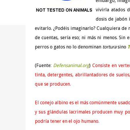
embargo, imagi
vivirla atados 
dosis de jabón 
evitarlo. ¿Podéis imaginarlo? Cualquiera de n
de cuentas, sería eso; ni más ni menos. Sin 
perros o gatos no lo denominan
tortura
sino
T
(Fuente:
Defensanimal.org
)
Consiste en verte
tinta, detergentes, abrillantadores de suelos
que se producen.
El conejo albino es el más comúnmente usado 
y sus glándulas lacrimales producen muy poc
podría tener en el ojo humano.