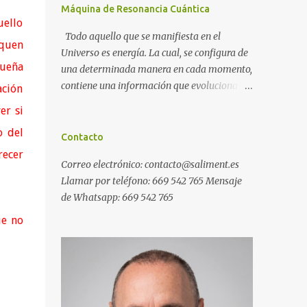
Máquina de Resonancia Cuántica
uello
Todo aquello que se manifiesta en el
squen
Universo es energía. La cual, se configura de
queña
una determinada manera en cada momento,
contiene una información que evoluciona
ación
con el tiempo, y, además, puede ser
er si
modificada. A ese conjunto de información
o del
universal lo denominamos Campo Cuántico
Contacto
de Información (CCI). Muchas veces, sin ser
recer
Correo electrónico: contacto@saliment.es
conscientes, afectamos al CCI cuando, por
Llamar por teléfono: 669 542 765 Mensaje
ejemplo, pensamos en alguien que hace
de Whatsapp: 669 542 765
tiempo que no vemos y, de repente, ese
mismo día, nos lo encontramos por la calle.
ue no
O cuando deseamos algo con intensidad y,
contra toda probabilidad, termina
materializándose. O cuando
experimentamos a diario una emoción muy
desagradable que termina somatizándose