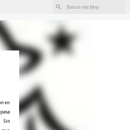
ón en
 pasa
. Sin