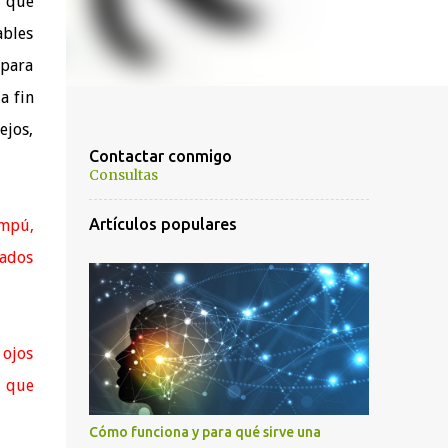
s que
ables
 para
a fin
ejos,
Contactar conmigo
Consultas
Artículos populares
ampú,
tados
 ojos
n que
Cómo funciona y para qué sirve una