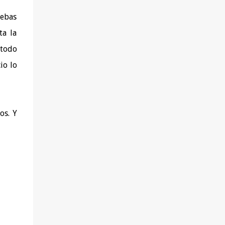
salud (del tipo que sea), achaques o
uebas
molestias y deseen solucionarlos yendo a la
ta la
raíz. - Aquéllas que quieren aprender a
alimentarse mejor. - Las que buscan perder
 todo
peso sin hacer dietas, pasar hambre ni
io lo
sufrir. - Las que desean tener una visión más
amplia y profunda de sus problemas de
salud y disponer de nuevas herramientas
para superarlos. - Las que experimentan
os. Y
conflictos personal...