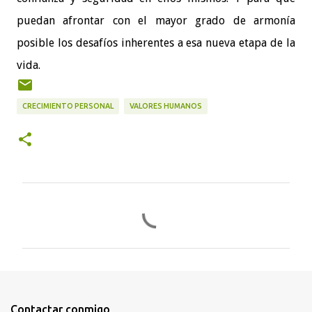
puedan afrontar con el mayor grado de armonía
posible los desafíos inherentes a esa nueva etapa de la
vida.
CRECIMIENTO PERSONAL
VALORES HUMANOS
C
o
m
e
n
t
Contactar conmigo