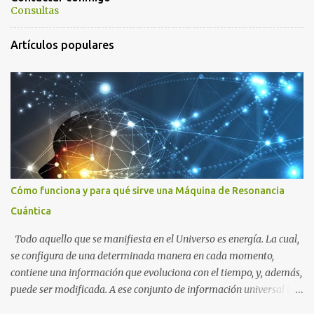
a
Consultas
r
Artículos populares
i
o
s
Cómo funciona y para qué sirve una Máquina de Resonancia
Cuántica
Todo aquello que se manifiesta en el Universo es energía. La cual,
se configura de una determinada manera en cada momento,
contiene una información que evoluciona con el tiempo, y, además,
puede ser modificada. A ese conjunto de información universal lo
denominamos Campo Cuántico de Información (CCI). Muchas