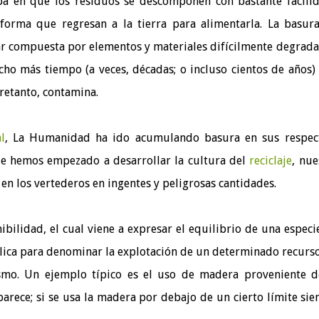
iba en que los residuos se descomponen con bastante facili
 forma que regresan a la tierra para alimentarla. La basura
ar compuesta por elementos y materiales difícilmente degrada
ho más tiempo (a veces, décadas; o incluso cientos de años)
retanto, contamina.
l
, La Humanidad ha ido acumulando basura en sus respec
e hemos empezado a desarrollar la cultura del
reciclaje
, nue
en los vertederos en ingentes y peligrosas cantidades.
ibilidad, el cual viene a expresar el equilibrio de una especi
aplica para denominar la explotación de un determinado recurs
ismo. Un ejemplo típico es el uso de madera proveniente 
arece; si se usa la madera por debajo de un cierto límite si