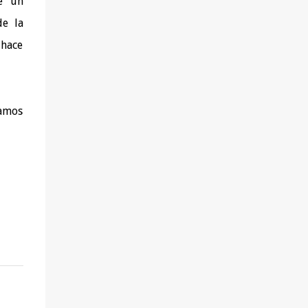
e un
salud (del tipo que sea), achaques o
de la
molestias y deseen solucionarlos yendo a la
 hace
raíz. - Aquéllas que quieren aprender a
alimentarse mejor. - Las que buscan perder
peso sin hacer dietas, pasar hambre ni
sufrir. - Las que desean tener una visión más
íamos
amplia y profunda de sus problemas de
salud y disponer de nuevas herramientas
para superarlos. - Las que experimentan
conflictos personal...