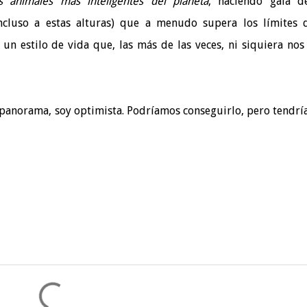
s animales más inteligentes del planeta
, haciendo gala d
ncluso a estas alturas) que a menudo supera los límites 
un estilo de vida que, las más de las veces, ni siquiera nos
o panorama, soy optimista. Podríamos conseguirlo, pero tendr