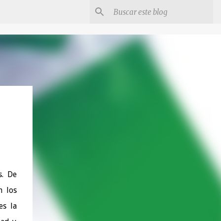
s. De
n los
es la