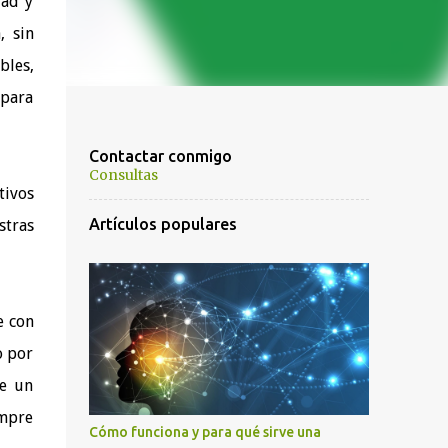
dad y
, sin
bles,
 para
Contactar conmigo
Consultas
tivos
Artículos populares
stras
e con
o por
de un
empre
Cómo funciona y para qué sirve una