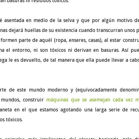
ran basuras ni residuos tóxicos.
é asentada en medio de la selva y que por algún motivo d
nas dejará huellas de su existencia cuando transcurran unos 
ormen parte de aquél (ropa, enseres, casas), al estar constr
a el entorno, ni son tóxicos ni derivan en basuras. Así pue
ega le es devuelto, de tal manera que ella puede llevar a cab
rte de este mundo moderno y (equivocadamente denomin
s mundos, construir
máquinas que se asemejan cada vez m
planeta en el que estamos agotando una larga serie de rec
os tóxicos.