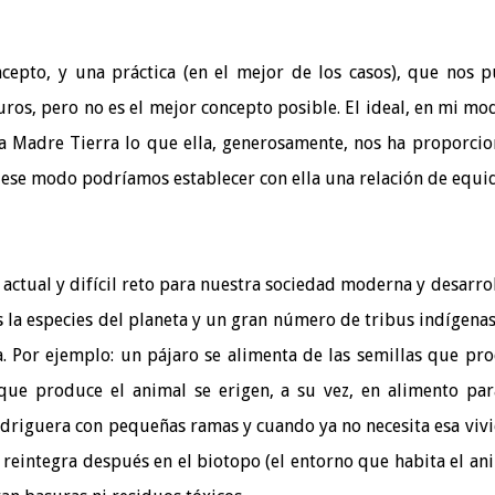
ncepto, y una práctica (en el mejor de los casos), que nos 
ros, pero no es el mejor concepto posible. El ideal, en mi mo
la Madre Tierra lo que ella, generosamente, nos ha proporci
e ese modo podríamos establecer con ella una relación de equi
actual y difícil reto para nuestra sociedad moderna y desarro
s la especies del planeta y un gran número de tribus indígena
. Por ejemplo: un pájaro se alimenta de las semillas que pr
que produce el animal se erigen, a su vez, en alimento par
adriguera con pequeñas ramas y cuando ya no necesita esa viv
a reintegra después en el biotopo (el entorno que habita el ani