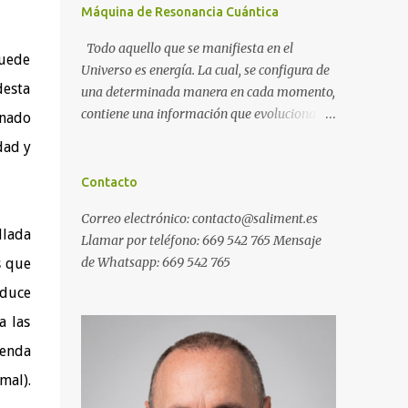
Máquina de Resonancia Cuántica
Todo aquello que se manifiesta en el
puede
Universo es energía. La cual, se configura de
desta
una determinada manera en cada momento,
contiene una información que evoluciona
onado
con el tiempo, y, además, puede ser
dad y
modificada. A ese conjunto de información
universal lo denominamos Campo Cuántico
Contacto
de Información (CCI). Muchas veces, sin ser
Correo electrónico: contacto@saliment.es
conscientes, afectamos al CCI cuando, por
llada
Llamar por teléfono: 669 542 765 Mensaje
ejemplo, pensamos en alguien que hace
de Whatsapp: 669 542 765
s que
tiempo que no vemos y, de repente, ese
mismo día, nos lo encontramos por la calle.
oduce
O cuando deseamos algo con intensidad y,
a las
contra toda probabilidad, termina
ienda
materializándose. O cuando
experimentamos a diario una emoción muy
mal).
desagradable que termina somatizándose