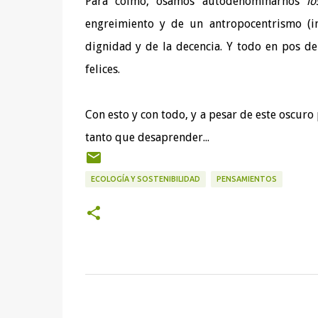
Para colmo, osamos autodenominarnos
lo
engreimiento y de un antropocentrismo (i
dignidad y de la decencia. Y todo en pos de 
felices.
Con esto y con todo, y a pesar de este oscur
tanto que desaprender...
ECOLOGÍA Y SOSTENIBILIDAD
PENSAMIENTOS
C
o