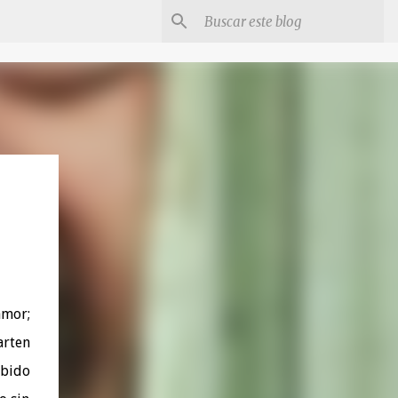
amor;
arten
bido