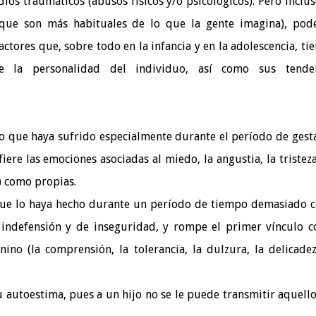
dios traumáticos (abusos físicos y/o psicológicos). Pero inclus
(que son más habituales de lo que la gente imagina), po
ctores que, sobre todo en la infancia y en la adolescencia, ti
e la personalidad del individuo, así como sus tenden
o que haya sufrido especialmente durante el período de gest
iere las emociones asociadas al miedo, la angustia, la tristeza
e) como propias.
que lo haya hecho durante un período de tiempo demasiado c
 indefensión y de inseguridad, y rompe el primer vínculo c
no (la comprensión, la tolerancia, la dulzura, la delicadez
 autoestima, pues a un hijo no se le puede transmitir aquell