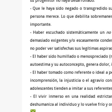
su progenitor no haya desarrollado.
- Que le haya sido negado o transgredido su
persona merece. Lo que debilita sobremanera
importante.
- Haber escuchado sistemáticamente un
n
demasiado exigentes y/o escasamente condesc
no poder ver satisfechas sus legítimas aspir
- El haber sido humillado o menospreciado (m
autoestima y su autoconcepto, genera dolor, i
- El haber tomado como referente o ideal a pe
incomprensión, la injusticia o el agravio co
adolescentes tienden a imitar a sus referentes
- El vivir inmerso en una realidad estrictam
deshumaniza al individuo y lo vuelve frío y o