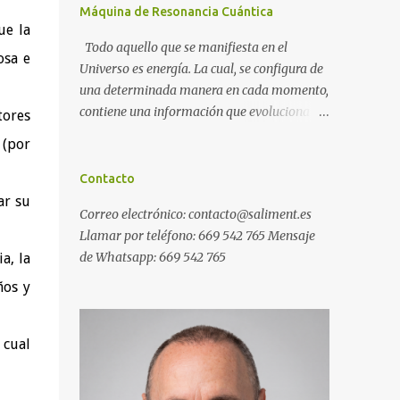
Máquina de Resonancia Cuántica
ue la
Todo aquello que se manifiesta en el
osa e
Universo es energía. La cual, se configura de
una determinada manera en cada momento,
contiene una información que evoluciona
tores
con el tiempo, y, además, puede ser
 (por
modificada. A ese conjunto de información
universal lo denominamos Campo Cuántico
Contacto
de Información (CCI). Muchas veces, sin ser
ar su
Correo electrónico: contacto@saliment.es
conscientes, afectamos al CCI cuando, por
Llamar por teléfono: 669 542 765 Mensaje
ejemplo, pensamos en alguien que hace
de Whatsapp: 669 542 765
a, la
tiempo que no vemos y, de repente, ese
mismo día, nos lo encontramos por la calle.
ños y
O cuando deseamos algo con intensidad y,
contra toda probabilidad, termina
 cual
materializándose. O cuando
experimentamos a diario una emoción muy
desagradable que termina somatizándose