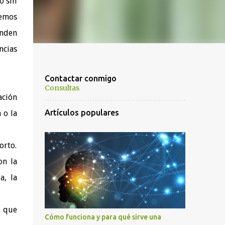
o sin
demos
enden
cias
Contactar conmigo
Consultas
ación
Artículos populares
 o la
orto.
on la
a, la
o que
Cómo funciona y para qué sirve una