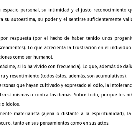
 espacio personal, su intimidad y el justo reconocimiento q
 su autoestima, su poder y el sentirse suficientemente vali
o
por respuesta (por el hecho de haber tenido unos progeni
endientes). Lo que acrecienta la frustración en el individuo
aciones como ser humano).
áxime, si lo ha vivido con frecuencia). Lo que, además de dañ
ra y resentimiento (todos éstos, además, son acumulativos).
rsonas que hayan cultivado y expresado el odio, la intoleranci
ntra sí mismas o contra las demás. Sobre todo, porque los ni
 o ídolos.
ente materialista (ajena o distante a la espiritualidad), la
scuro, tanto en sus pensamientos como en sus actos.