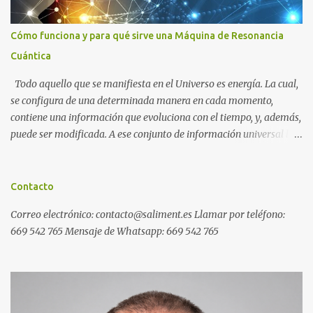
Cómo funciona y para qué sirve una Máquina de Resonancia
Cuántica
Todo aquello que se manifiesta en el Universo es energía. La cual,
se configura de una determinada manera en cada momento,
contiene una información que evoluciona con el tiempo, y, además,
puede ser modificada. A ese conjunto de información universal lo
denominamos Campo Cuántico de Información (CCI). Muchas
veces, sin ser conscientes, afectamos al CCI cuando, por ejemplo,
pensamos en alguien que hace tiempo que no vemos y, de repente,
Contacto
ese mismo día, nos lo encontramos por la calle. O cuando
Correo electrónico: contacto@saliment.es Llamar por teléfono:
deseamos algo con intensidad y, contra toda probabilidad, termina
669 542 765 Mensaje de Whatsapp: 669 542 765
materializándose. O cuando experimentamos a diario una
emoción muy desagradable que termina somatizándose en
nuestro cuerpo, y entonces caemos enfermos. Una Máquina de
Resonancia Cuántica (MRC) es un dispositivo electrónico que
puede recoger información del campo cuántico y modificarla a