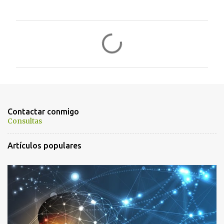
C
o
m
e
n
t
Contactar conmigo
a
Consultas
r
Artículos populares
i
o
s