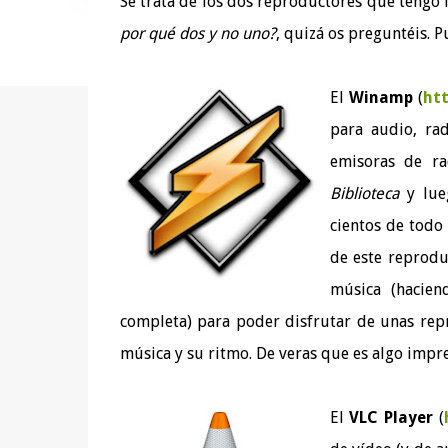
Se trata de los dos reproductores que tengo
por qué dos y no uno?
, quizá os preguntéis. P
El
Winamp
(
ht
para audio, rad
emisoras de ra
Biblioteca
y lu
cientos de todo
de este reprod
música (hacien
completa) para poder disfrutar de unas rep
música y su ritmo. De veras que es algo impr
El
VLC Player
(