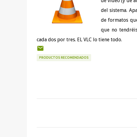
de vídeo (y de 
del sistema. Ap
de formatos que
que no tendréis
cada dos por tres. EL VLC lo tiene todo.
PRODUCTOS RECOMENDADOS
C
o
m
e