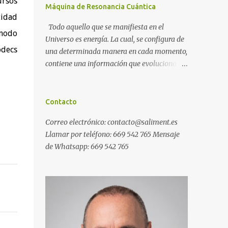
ursos
Máquina de Resonancia Cuántica
tidad
Todo aquello que se manifiesta en el
 modo
Universo es energía. La cual, se configura de
ódecs
una determinada manera en cada momento,
contiene una información que evoluciona
con el tiempo, y, además, puede ser
modificada. A ese conjunto de información
universal lo denominamos Campo Cuántico
Contacto
de Información (CCI). Muchas veces, sin ser
Correo electrónico: contacto@saliment.es
conscientes, afectamos al CCI cuando, por
Llamar por teléfono: 669 542 765 Mensaje
ejemplo, pensamos en alguien que hace
de Whatsapp: 669 542 765
tiempo que no vemos y, de repente, ese
mismo día, nos lo encontramos por la calle.
O cuando deseamos algo con intensidad y,
contra toda probabilidad, termina
materializándose. O cuando
experimentamos a diario una emoción muy
desagradable que termina somatizándose