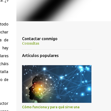
te.
¿Y
 todo
uchar
Contactar conmigo
ña de
Consultas
; hay
Artículos populares
lares
cháis
talla
po de
uctor
Cómo funciona y para qué sirve una