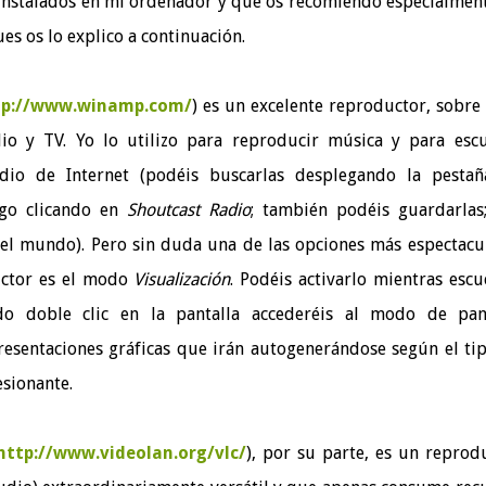
 instalados en mi ordenador y que os recomiendo especialmen
ues os lo explico a continuación.
tp://www.winamp.com/
) es un excelente reproductor, sobre
io y TV. Yo lo utilizo para reproducir música y para esc
dio de Internet (podéis buscarlas desplegando la pesta
ego clicando en
Shoutcast Radio
; también podéis guardarlas
 el mundo). Pero sin duda una de las opciones más espectacu
uctor es el modo
Visualización
. Podéis activarlo mientras escu
do doble clic en la pantalla accederéis al modo de pan
resentaciones gráficas que irán autogenerándose según el ti
esionante.
http://www.videolan.org/vlc/
), por su parte, es un reprod