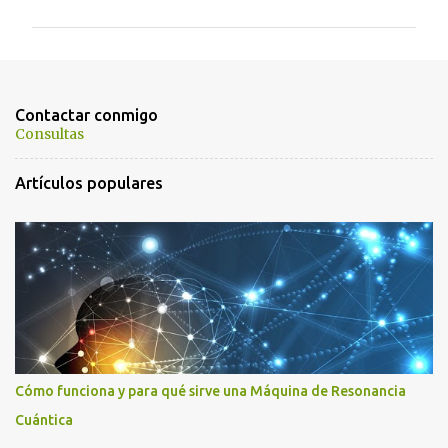
m
e
n
t
Contactar conmigo
a
Consultas
r
Artículos populares
i
o
s
Cómo funciona y para qué sirve una Máquina de Resonancia
Cuántica