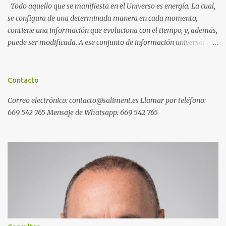
Todo aquello que se manifiesta en el Universo es energía. La cual,
se configura de una determinada manera en cada momento,
contiene una información que evoluciona con el tiempo, y, además,
puede ser modificada. A ese conjunto de información universal lo
denominamos Campo Cuántico de Información (CCI). Muchas
veces, sin ser conscientes, afectamos al CCI cuando, por ejemplo,
pensamos en alguien que hace tiempo que no vemos y, de repente,
Contacto
ese mismo día, nos lo encontramos por la calle. O cuando
Correo electrónico: contacto@saliment.es Llamar por teléfono:
deseamos algo con intensidad y, contra toda probabilidad, termina
669 542 765 Mensaje de Whatsapp: 669 542 765
materializándose. O cuando experimentamos a diario una
emoción muy desagradable que termina somatizándose en
nuestro cuerpo, y entonces caemos enfermos. Una Máquina de
Resonancia Cuántica (MRC) es un dispositivo electrónico que
puede recoger información del campo cuántico y modificarla a
distancia de forma inmediata. Ejemplos de programas generales
de resonancia cuántica: Ejemplos de programas específicos de
resonancia cuántic...