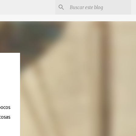
pocos
cosas