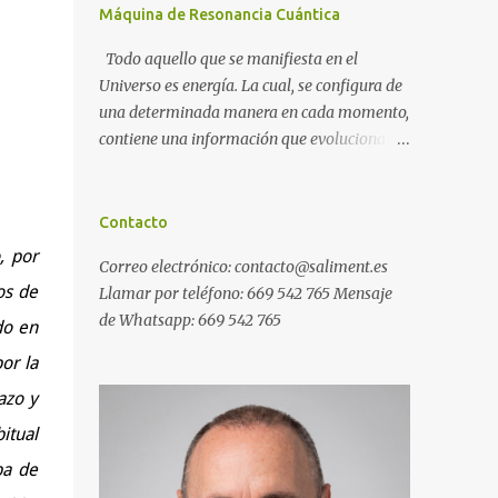
Máquina de Resonancia Cuántica
Todo aquello que se manifiesta en el
Universo es energía. La cual, se configura de
una determinada manera en cada momento,
contiene una información que evoluciona
con el tiempo, y, además, puede ser
modificada. A ese conjunto de información
universal lo denominamos Campo Cuántico
Contacto
de Información (CCI). Muchas veces, sin ser
, por
Correo electrónico: contacto@saliment.es
conscientes, afectamos al CCI cuando, por
os de
Llamar por teléfono: 669 542 765 Mensaje
ejemplo, pensamos en alguien que hace
de Whatsapp: 669 542 765
tiempo que no vemos y, de repente, ese
do en
mismo día, nos lo encontramos por la calle.
or la
O cuando deseamos algo con intensidad y,
azo y
contra toda probabilidad, termina
materializándose. O cuando
itual
experimentamos a diario una emoción muy
pa de
desagradable que termina somatizándose