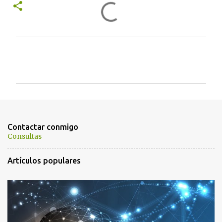
C
o
m
e
n
t
Contactar conmigo
a
Consultas
r
Artículos populares
i
o
s