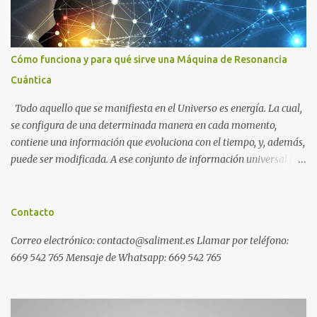
Cómo funciona y para qué sirve una Máquina de Resonancia
Cuántica
Todo aquello que se manifiesta en el Universo es energía. La cual,
se configura de una determinada manera en cada momento,
contiene una información que evoluciona con el tiempo, y, además,
puede ser modificada. A ese conjunto de información universal lo
denominamos Campo Cuántico de Información (CCI). Muchas
veces, sin ser conscientes, afectamos al CCI cuando, por ejemplo,
pensamos en alguien que hace tiempo que no vemos y, de repente,
Contacto
ese mismo día, nos lo encontramos por la calle. O cuando
Correo electrónico: contacto@saliment.es Llamar por teléfono:
deseamos algo con intensidad y, contra toda probabilidad, termina
669 542 765 Mensaje de Whatsapp: 669 542 765
materializándose. O cuando experimentamos a diario una
emoción muy desagradable que termina somatizándose en
nuestro cuerpo, y entonces caemos enfermos. Una Máquina de
Resonancia Cuántica (MRC) es un dispositivo electrónico que