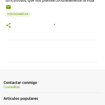
dificultosos, que nos plantea cotidianamente la vida.
PSICOSOMÁTICA
C
o
m
e
n
t
Contactar conmigo
a
Consultas
r
Artículos populares
i