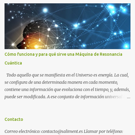
o
s
Cómo funciona y para qué sirve una Máquina de Resonancia
Cuántica
Todo aquello que se manifiesta en el Universo es energía. La cual,
se configura de una determinada manera en cada momento,
contiene una información que evoluciona con el tiempo, y, además,
puede ser modificada. A ese conjunto de información universal lo
denominamos Campo Cuántico de Información (CCI). Muchas
veces, sin ser conscientes, afectamos al CCI cuando, por ejemplo,
pensamos en alguien que hace tiempo que no vemos y, de repente,
Contacto
ese mismo día, nos lo encontramos por la calle. O cuando
Correo electrónico: contacto@saliment.es Llamar por teléfono:
deseamos algo con intensidad y, contra toda probabilidad, termina