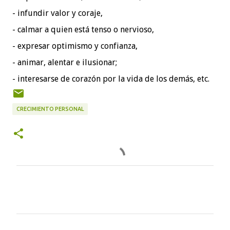
- infundir valor y coraje,
- calmar a quien está tenso o nervioso,
- expresar optimismo y confianza,
- animar, alentar e ilusionar;
- interesarse de corazón por la vida de los demás, etc.
CRECIMIENTO PERSONAL
C
o
m
e