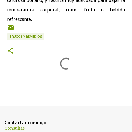
calurosa del año, y resulta muy adecuada para bajar la
temperatura corporal, como fruta o bebida
refrescante.
TRUCOS Y REMEDIOS
C
o
m
e
n
t
Contactar conmigo
a
Consultas