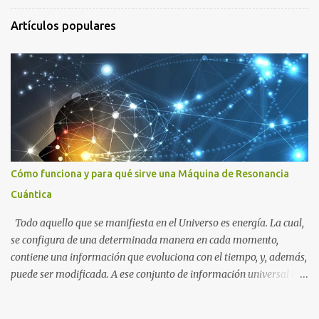
r
Artículos populares
i
o
s
Cómo funciona y para qué sirve una Máquina de Resonancia
Cuántica
Todo aquello que se manifiesta en el Universo es energía. La cual,
se configura de una determinada manera en cada momento,
contiene una información que evoluciona con el tiempo, y, además,
puede ser modificada. A ese conjunto de información universal lo
denominamos Campo Cuántico de Información (CCI). Muchas
veces, sin ser conscientes, afectamos al CCI cuando, por ejemplo,