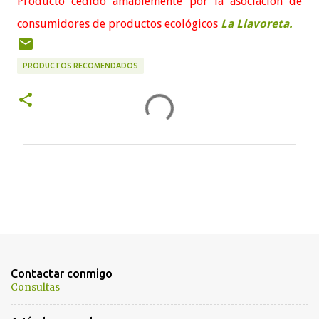
Producto cedido amablemente por la asociación de
consumidores de productos ecológicos
La Llavoreta.
PRODUCTOS RECOMENDADOS
C
o
m
e
n
t
Contactar conmigo
a
Consultas
r