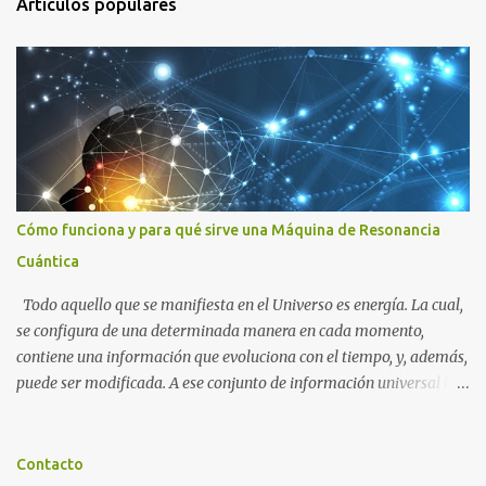
Artículos populares
i
o
s
Cómo funciona y para qué sirve una Máquina de Resonancia
Cuántica
Todo aquello que se manifiesta en el Universo es energía. La cual,
se configura de una determinada manera en cada momento,
contiene una información que evoluciona con el tiempo, y, además,
puede ser modificada. A ese conjunto de información universal lo
denominamos Campo Cuántico de Información (CCI). Muchas
veces, sin ser conscientes, afectamos al CCI cuando, por ejemplo,
pensamos en alguien que hace tiempo que no vemos y, de repente,
Contacto