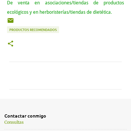
De venta en asociaciones/tiendas de productos
ecológicos y en herboristerías/tiendas de dietética.
PRODUCTOS RECOMENDADOS
C
o
m
e
n
t
Contactar conmigo
a
Consultas
r