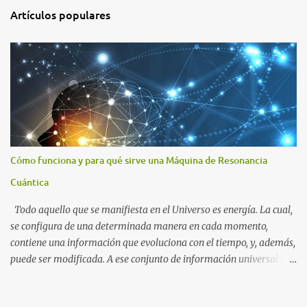
i
Artículos populares
o
s
Cómo funciona y para qué sirve una Máquina de Resonancia
Cuántica
Todo aquello que se manifiesta en el Universo es energía. La cual,
se configura de una determinada manera en cada momento,
contiene una información que evoluciona con el tiempo, y, además,
puede ser modificada. A ese conjunto de información universal lo
denominamos Campo Cuántico de Información (CCI). Muchas
veces, sin ser conscientes, afectamos al CCI cuando, por ejemplo,