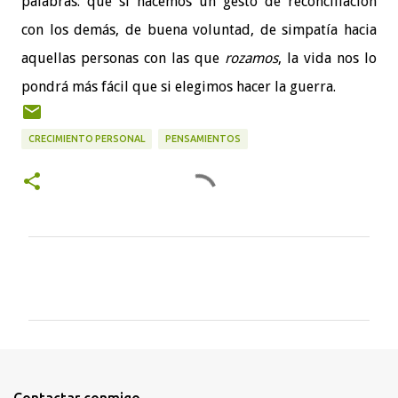
palabras: que si hacemos un gesto de reconciliación
con los demás, de buena voluntad, de simpatía hacia
aquellas personas con las que
rozamos
, la vida nos lo
pondrá más fácil que si elegimos hacer la guerra.
CRECIMIENTO PERSONAL
PENSAMIENTOS
C
o
m
e
n
t