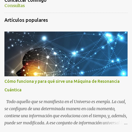
Contactar conmigo
a
Consultas
r
Artículos populares
i
o
s
Cómo funciona y para qué sirve una Máquina de Resonancia
Cuántica
Todo aquello que se manifiesta en el Universo es energía. La cual,
se configura de una determinada manera en cada momento,
contiene una información que evoluciona con el tiempo, y, además,
puede ser modificada. A ese conjunto de información universal lo
denominamos Campo Cuántico de Información (CCI). Muchas