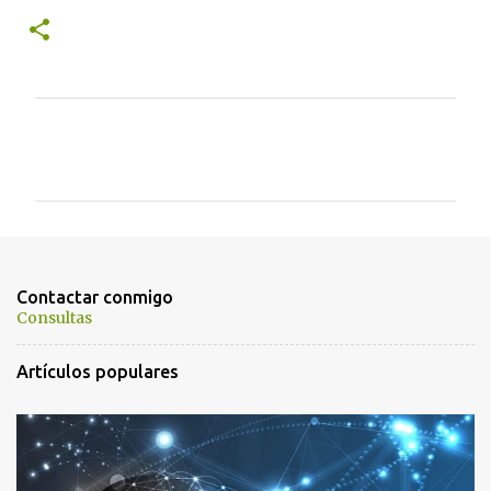
C
o
m
e
n
t
Contactar conmigo
a
Consultas
r
Artículos populares
i
o
s