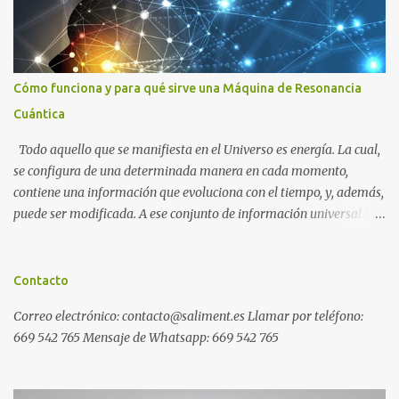
Cómo funciona y para qué sirve una Máquina de Resonancia
Cuántica
Todo aquello que se manifiesta en el Universo es energía. La cual,
se configura de una determinada manera en cada momento,
contiene una información que evoluciona con el tiempo, y, además,
puede ser modificada. A ese conjunto de información universal lo
denominamos Campo Cuántico de Información (CCI). Muchas
veces, sin ser conscientes, afectamos al CCI cuando, por ejemplo,
pensamos en alguien que hace tiempo que no vemos y, de repente,
Contacto
ese mismo día, nos lo encontramos por la calle. O cuando
Correo electrónico: contacto@saliment.es Llamar por teléfono:
deseamos algo con intensidad y, contra toda probabilidad, termina
669 542 765 Mensaje de Whatsapp: 669 542 765
materializándose. O cuando experimentamos a diario una
emoción muy desagradable que termina somatizándose en
nuestro cuerpo, y entonces caemos enfermos. Una Máquina de