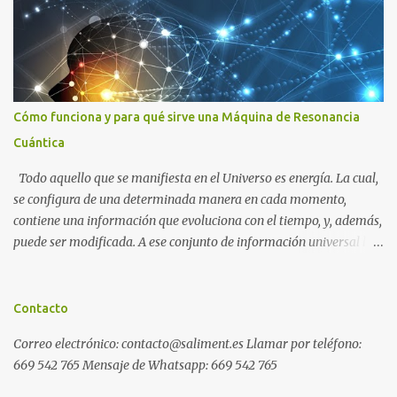
Cómo funciona y para qué sirve una Máquina de Resonancia
Cuántica
Todo aquello que se manifiesta en el Universo es energía. La cual,
se configura de una determinada manera en cada momento,
contiene una información que evoluciona con el tiempo, y, además,
puede ser modificada. A ese conjunto de información universal lo
denominamos Campo Cuántico de Información (CCI). Muchas
veces, sin ser conscientes, afectamos al CCI cuando, por ejemplo,
pensamos en alguien que hace tiempo que no vemos y, de repente,
Contacto
ese mismo día, nos lo encontramos por la calle. O cuando
Correo electrónico: contacto@saliment.es Llamar por teléfono:
deseamos algo con intensidad y, contra toda probabilidad, termina
669 542 765 Mensaje de Whatsapp: 669 542 765
materializándose. O cuando experimentamos a diario una
emoción muy desagradable que termina somatizándose en