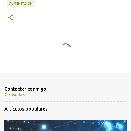
ALIMENTACIÓN
C
o
m
e
n
t
Contactar conmigo
a
Consultas
r
Artículos populares
i
o
s